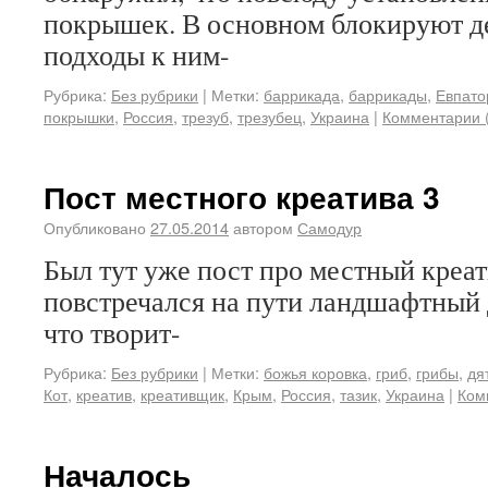
покрышек. В основном блокируют д
подходы к ним-
Рубрика:
Без рубрики
|
Метки:
баррикада
,
баррикады
,
Евпато
покрышки
,
Россия
,
трезуб
,
трезубец
,
Украина
|
Комментарии 
Пост местного креатива 3
Опубликовано
27.05.2014
автором
Самодур
Был тут уже пост про местный креат
повстречался на пути ландшафтный 
что творит-
Рубрика:
Без рубрики
|
Метки:
божья коровка
,
гриб
,
грибы
,
дя
Кот
,
креатив
,
креативщик
,
Крым
,
Россия
,
тазик
,
Украина
|
Ком
Началось