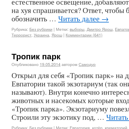
естественное освещение, добавляют 
на хуя спрашивается? Ответ, чтобы 
обозначить …
Читать далее
→
Рубрика:
Без рубрики
|
Метки:
выборы
,
Дмитро Ярош
,
Евпато
Террорист
,
Украина
,
Ярош
|
Комментарии (641)
Тропик парк
Опубликовано
19.05.2014
автором
Самодур
Открыл для себя «Тропик парк» на д
Евпатории такой экзотариум (так он
называют). Внутри конечно интересн
животных и насекомых которые в
«Тропик парка». Экзотариуму повезл
Строили эту экзотику под, …
Читать
Рубрика:
Без рубрики
|
Метки:
Евпатория
,
котёр
,
крематорий