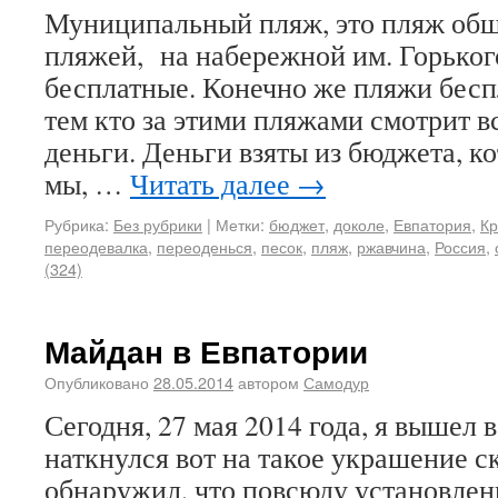
Муниципальный пляж, это пляж общ
пляжей, на набережной им. Горького
бесплатные. Конечно же пляжи беспл
тем кто за этими пляжами смотрит в
деньги. Деньги взяты из бюджета, 
мы, …
Читать далее
→
Рубрика:
Без рубрики
|
Метки:
бюджет
,
доколе
,
Евпатория
,
К
переодевалка
,
переоденься
,
песок
,
пляж
,
ржавчина
,
Россия
,
(324)
Майдан в Евпатории
Опубликовано
28.05.2014
автором
Самодур
Сегодня, 27 мая 2014 года, я вышел в
наткнулся вот на такое украшение с
обнаружил, что повсюду установлен