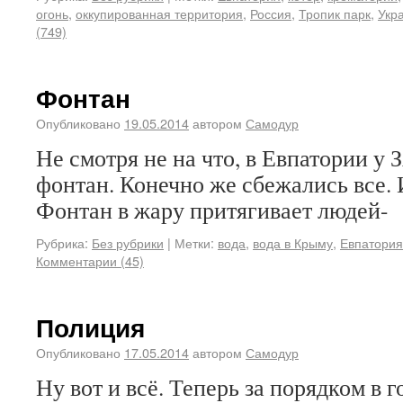
огонь
,
оккупированная территория
,
Россия
,
Тропик парк
,
Укр
(749)
Фонтан
Опубликовано
19.05.2014
автором
Самодур
Не смотря не на что, в Евпатории у
фонтан. Конечно же сбежались все. 
Фонтан в жару притягивает людей-
Рубрика:
Без рубрики
|
Метки:
вода
,
вода в Крыму
,
Евпатория
Комментарии (45)
Полиция
Опубликовано
17.05.2014
автором
Самодур
Ну вот и всё. Теперь за порядком в 