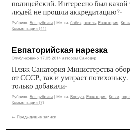
полицейский. Интересно был какой 
людей не прошли аккредитацию?-
Рубрика:
Без рубрики
|
Метки:
бобик
,
газель
,
Евпатория
,
Кры
Комментарии (41)
Евпаторийская нарезка
Опубликовано
17.05.2014
автором
Самодур
Пляж Санатория Министерства обор
от СССР, так и умирает потихоньку.
только добавили-
Рубрика:
Без рубрики
|
Метки:
Ворчун
,
Евпатория
,
Крым
,
нар
Комментарии (7)
←
Предыдущие записи