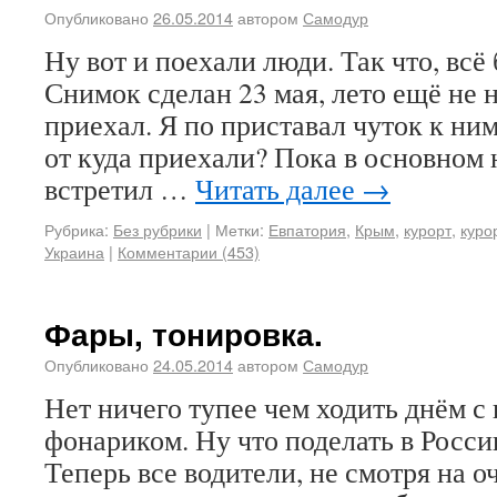
Опубликовано
26.05.2014
автором
Самодур
Ну вот и поехали люди. Так что, всё
Снимок сделан 23 мая, лето ещё не 
приехал. Я по приставал чуток к ним
от куда приехали? Пока в основном 
встретил …
Читать далее
→
Рубрика:
Без рубрики
|
Метки:
Евпатория
,
Крым
,
курорт
,
куро
Украина
|
Комментарии (453)
Фары, тонировка.
Опубликовано
24.05.2014
автором
Самодур
Нет ничего тупее чем ходить днём 
фонариком. Ну что поделать в Росси
Теперь все водители, не смотря на