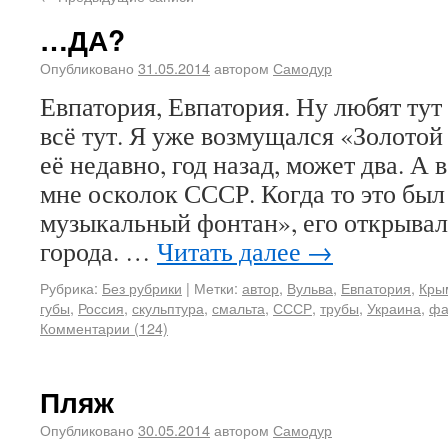
…ДА?
Опубликовано
31.05.2014
автором
Самодур
Евпатория, Евпатория. Ну любят тут
всё тут. Я уже возмущался «Золото
её недавно, год назад, может два. А 
мне осколок СССР. Когда то это был
музыкальный фонтан», его открыва
города. …
Читать далее
→
Рубрика:
Без рубрики
|
Метки:
автор
,
Вульва
,
Евпатория
,
Кры
губы
,
Россия
,
скульптура
,
смальта
,
СССР
,
трубы
,
Украина
,
фа
Комментарии (124)
Пляж
Опубликовано
30.05.2014
автором
Самодур