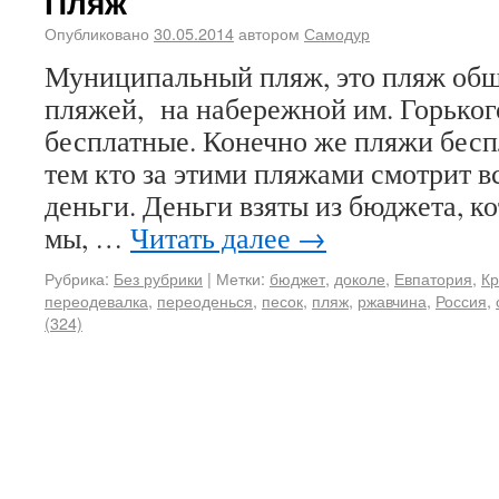
Пляж
Опубликовано
30.05.2014
автором
Самодур
Муниципальный пляж, это пляж общ
пляжей, на набережной им. Горького
бесплатные. Конечно же пляжи беспл
тем кто за этими пляжами смотрит в
деньги. Деньги взяты из бюджета, 
мы, …
Читать далее
→
Рубрика:
Без рубрики
|
Метки:
бюджет
,
доколе
,
Евпатория
,
К
переодевалка
,
переоденься
,
песок
,
пляж
,
ржавчина
,
Россия
,
(324)