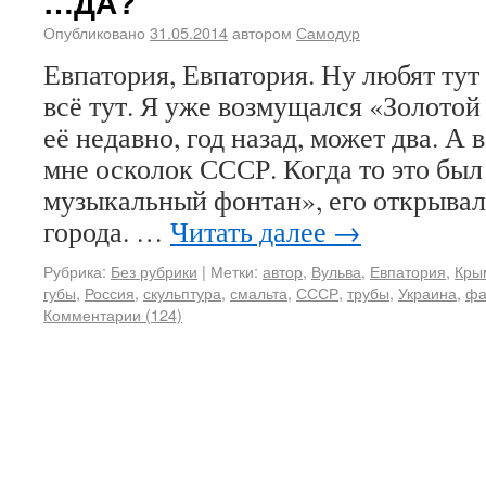
…ДА?
Опубликовано
31.05.2014
автором
Самодур
Евпатория, Евпатория. Ну любят тут
всё тут. Я уже возмущался «Золото
её недавно, год назад, может два. А 
мне осколок СССР. Когда то это был
музыкальный фонтан», его открыва
города. …
Читать далее
→
Рубрика:
Без рубрики
|
Метки:
автор
,
Вульва
,
Евпатория
,
Кры
губы
,
Россия
,
скульптура
,
смальта
,
СССР
,
трубы
,
Украина
,
фа
Комментарии (124)