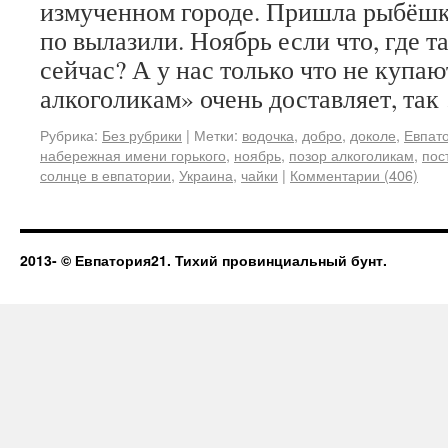
измученном городе. Пришла рыбёшка
по вылазили. Ноябрь если что, где т
сейчас? А у нас только что не купа
алкоголикам» очень доставляет, та
Рубрика:
Без рубрики
|
Метки:
водочка
,
добро
,
доколе
,
Евпат
набережная имени горького
,
ноябрь
,
позор алкоголикам
,
пос
солнце в евпатории
,
Украина
,
чайки
|
Комментарии (406)
2013-
© Евпатория21. Тихий провинциальный бунт.