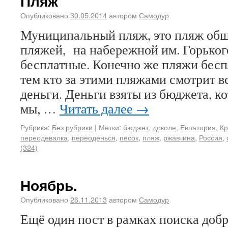
Пляж
Опубликовано
30.05.2014
автором
Самодур
Муниципальный пляж, это пляж общ
пляжей, на набережной им. Горького
бесплатные. Конечно же пляжи беспл
тем кто за этими пляжами смотрит в
деньги. Деньги взяты из бюджета, 
мы, …
Читать далее
→
Рубрика:
Без рубрики
|
Метки:
бюджет
,
доколе
,
Евпатория
,
К
переодевалка
,
переоденься
,
песок
,
пляж
,
ржавчина
,
Россия
,
(324)
Ноябрь.
Опубликовано
26.11.2013
автором
Самодур
Ещё один пост в рамках поиска доб