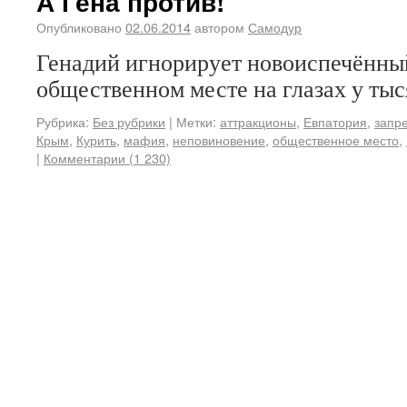
А Гена против!
Опубликовано
02.06.2014
автором
Самодур
Генадий игнорирует новоиспечённый
общественном месте на глазах у тыс
Рубрика:
Без рубрики
|
Метки:
аттракционы
,
Евпатория
,
запре
Крым
,
Курить
,
мафия
,
неповиновение
,
общественное место
,
|
Комментарии (1 230)