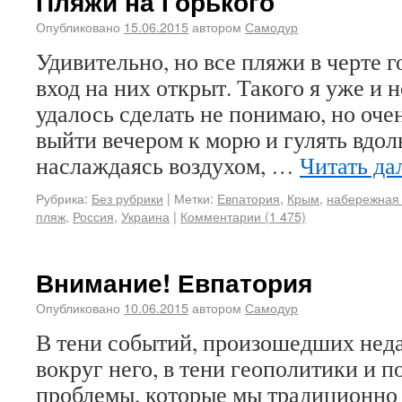
Пляжи на Горького
Опубликовано
15.06.2015
автором
Самодур
Удивительно, но все пляжи в черте 
вход на них открыт. Такого я уже и 
удалось сделать не понимаю, но оче
выйти вечером к морю и гулять вдол
наслаждаясь воздухом, …
Читать да
Рубрика:
Без рубрики
|
Метки:
Евпатория
,
Крым
,
набережная 
пляж
,
Россия
,
Украина
|
Комментарии (1 475)
Внимание! Евпатория
Опубликовано
10.06.2015
автором
Самодур
В тени событий, произошедших нед
вокруг него, в тени геополитики и 
проблемы, которые мы традиционно 