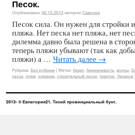
Песок.
Опубликовано
30.10.2013
автором
Самодур
Песок сила. Он нужен для стройки и
пляжа. Нет песка нет пляжа, нет пес
дилемма давно была решена в сторон
теперь пляжи убывают (так как добы
пляжи) а …
Читать далее
→
Рубрика:
Без рубрики
|
Метки:
берег
,
бережливость
,
волны
,
Е
песок
,
пляж
,
пляжник
,
строительный песок
,
трактор
,
Украина
2013-
© Евпатория21. Тихий провинциальный бунт.