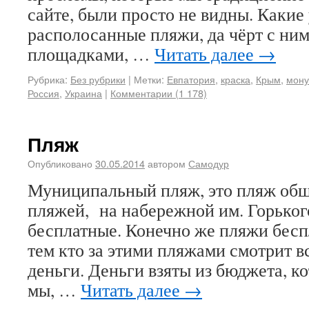
сайте, были просто не видны. Какие
располосанные пляжи, да чёрт с ним
площадками, …
Читать далее
→
Рубрика:
Без рубрики
|
Метки:
Евпатория
,
краска
,
Крым
,
мону
Россия
,
Украина
|
Комментарии (1 178)
Пляж
Опубликовано
30.05.2014
автором
Самодур
Муниципальный пляж, это пляж общ
пляжей, на набережной им. Горького
бесплатные. Конечно же пляжи беспл
тем кто за этими пляжами смотрит в
деньги. Деньги взяты из бюджета, 
мы, …
Читать далее
→