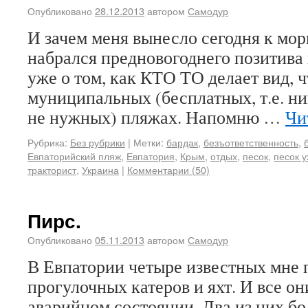
Опубликовано
28.12.2013
автором
Самодур
И зачем меня вынесло сегодня к мор
набрался предновогоднего позитива и
уже о том, как КТО ТО делает вид, ч
муниципальных (бесплатных, т.е. ни
не нужных) пляжах. Напомню …
Чи
Рубрика:
Без рубрики
|
Метки:
бардак
,
безъответственность
,
Евпаторийский пляж
,
Евпатория
,
Крым
,
отдых
,
песок
,
песок у
тракторист
,
Украина
|
Комментарии (50)
Пирс.
Опубликовано
05.11.2013
автором
Самодур
В Евпатории четыре известных мне 
прогулочных катеров и яхт. И все он
аварийном состоянии. Два из них б