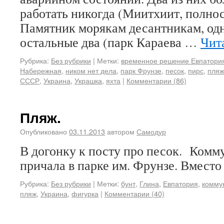
работать никогда (Миитхиит, полнос
Памятник морякам десантникам, одни
остальные два (парк Караева …
Чит
Рубрика:
Без рубрики
|
Метки:
временное решение Евпатори
Набережная
,
ником нет дела
,
парк Фрунзе
,
песок
,
пирс
,
пляж
СССР
,
Украина
,
Украшка
,
яхта
|
Комментарии (86)
Пляж.
Опубликовано
03.11.2013
автором
Самодур
В догонку к посту про песок. Комм
причала в парке им. Фрунзе. Вместо
Рубрика:
Без рубрики
|
Метки:
бунт
,
Глина
,
Евпатория
,
комму
пляж
,
Украина
,
фигурка
|
Комментарии (40)