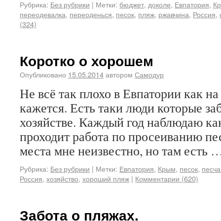
Рубрика:
Без рубрики
|
Метки:
бюджет
,
доколе
,
Евпатория
,
К
переодевалка
,
переоденься
,
песок
,
пляж
,
ржавчина
,
Россия
,
(324)
Коротко о хорошем
Опубликовано
15.05.2014
автором
Самодур
Не всё так плохо в Евпатории как на
кажется. Есть таки люди которые за
хозяйстве. Каждый год наблюдаю ка
проходит работа по просеиванию пес
места мне неизвестно, но там есть 
Рубрика:
Без рубрики
|
Метки:
Евпатория
,
Крым
,
песок
,
песча
Россия
,
хозяйство
,
хороший пляж
|
Комментарии (620)
Забота о пляжах.