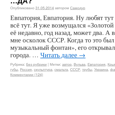
…ДА?
Опубликовано
31.05.2014
автором
Самодур
Евпатория, Евпатория. Ну любят тут
всё тут. Я уже возмущался «Золото
её недавно, год назад, может два. А 
мне осколок СССР. Когда то это был
музыкальный фонтан», его открыва
города. …
Читать далее
→
Рубрика:
Без рубрики
|
Метки:
автор
,
Вульва
,
Евпатория
,
Кры
губы
,
Россия
,
скульптура
,
смальта
,
СССР
,
трубы
,
Украина
,
фа
Комментарии (124)