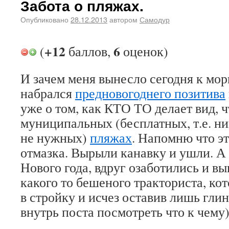
Забота о пляжах.
Опубликовано
28.12.2013
автором
Самодур
+12
6
(
баллов,
оценок)
И зачем меня вынесло сегодня к мор
набрался
предновогоднего
позитива
уже о том, как КТО ТО делает вид, ч
муниципальных (бесплатных, т.е. ни
не нужных)
пляжах
. Напомню что эт
отмазка. Вырыли канавку и ушли. А т
Нового года, вдруг озаботились и в
какого то бешеного тракториста, ко
в стройку и исчез оставив лишь гли
внутрь поста посмотреть что к чему)