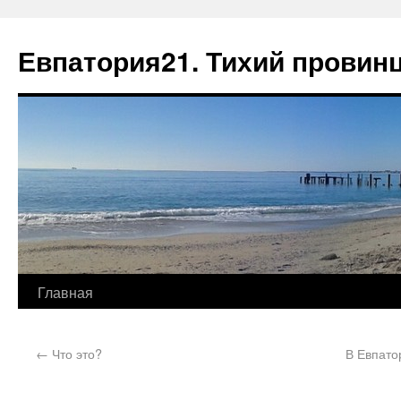
Евпатория21. Тихий провин
Главная
←
Что это?
В Евпато