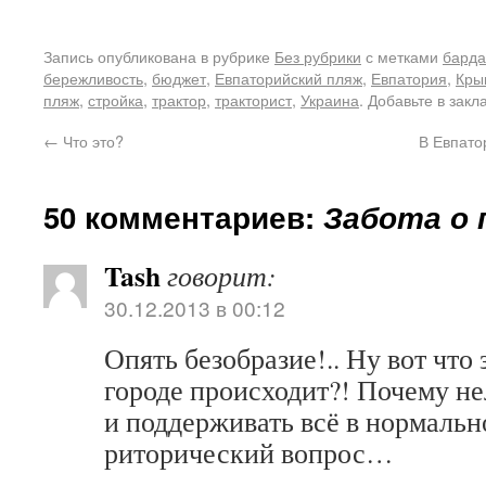
Запись опубликована в рубрике
Без рубрики
с метками
барда
бережливость
,
бюджет
,
Евпаторийский пляж
,
Евпатория
,
Кры
пляж
,
стройка
,
трактор
,
тракторист
,
Украина
. Добавьте в зак
←
Что это?
В Евпато
50 комментариев:
Забота о 
Tash
говорит:
30.12.2013 в 00:12
Опять безобразие!.. Ну вот что
городе происходит?! Почему н
и поддерживать всё в нормальн
риторический вопрос…