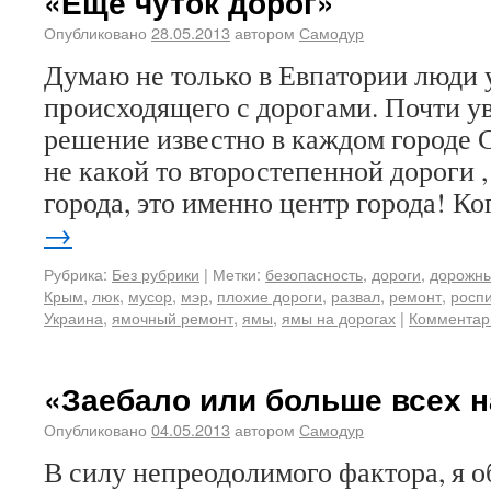
«Ещё чуток дорог»
Опубликовано
28.05.2013
автором
Самодур
Думаю не только в Евпатории люди 
происходящего с дорогами. Почти ув
решение известно в каждом городе 
не какой то второстепенной дороги ,
города, это именно центр города! К
→
Рубрика:
Без рубрики
|
Метки:
безопасность
,
дороги
,
дорожны
Крым
,
люк
,
мусор
,
мэр
,
плохие дороги
,
развал
,
ремонт
,
росп
Украина
,
ямочный ремонт
,
ямы
,
ямы на дорогах
|
Комментар
«Заебало или больше всех 
Опубликовано
04.05.2013
автором
Самодур
В силу непреодолимого фактора, я 