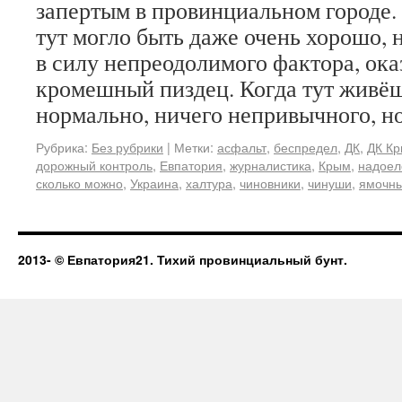
запертым в провинциальном городе.
тут могло быть даже очень хорошо,
в силу непреодолимого фактора, ока
кромешный пиздец. Когда тут живёшь
нормально, ничего непривычного, 
Рубрика:
Без рубрики
|
Метки:
асфальт
,
беспредел
,
ДК
,
ДК К
дорожный контроль
,
Евпатория
,
журналистика
,
Крым
,
надоел
сколько можно
,
Украина
,
халтура
,
чиновники
,
чинуши
,
ямочны
2013-
© Евпатория21. Тихий провинциальный бунт.