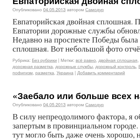
Евпаторийская двойная спл
Опубликовано
04.05.2013
автором
Самодур
Евпаторийская двойная сплошная. П
Евпатории дорожные службы обновл
Недавно на проспекте Победы была
сплошная. Вот небольшой фото отчё
Рубрика:
Без рубрики
|
Метки:
всё равно
,
двойная сплошная
,
дорожная разметка
,
дорожные службы
,
дорожный контроль
,
пофигизм
,
разметка
,
Украина
|
Добавить комментарий
«Заебало или больше всех 
Опубликовано
04.05.2013
автором
Самодур
В силу непреодолимого фактора, я 
запертым в провинциальном городе.
тут могло быть даже очень хорошо,