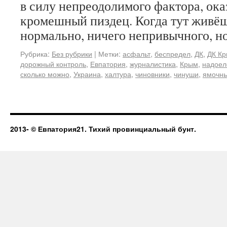
в силу непреодолимого фактора, ока
кромешный пиздец. Когда тут живёшь
нормально, ничего непривычного, 
Рубрика:
Без рубрики
|
Метки:
асфальт
,
беспредел
,
ДК
,
ДК К
дорожный контроль
,
Евпатория
,
журналистика
,
Крым
,
надоел
сколько можно
,
Украина
,
халтура
,
чиновники
,
чинуши
,
ямочны
2013-
© Евпатория21. Тихий провинциальный бунт.