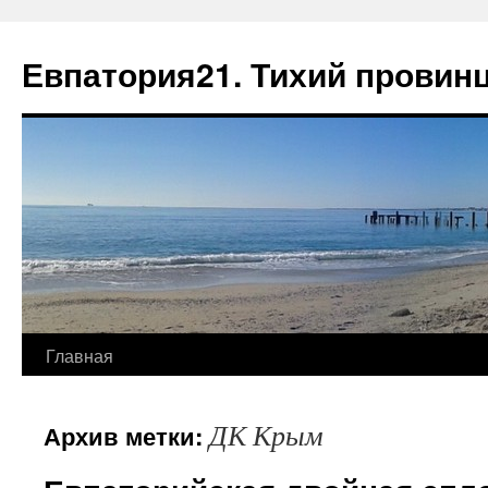
Евпатория21. Тихий провин
Главная
ДК Крым
Архив метки: