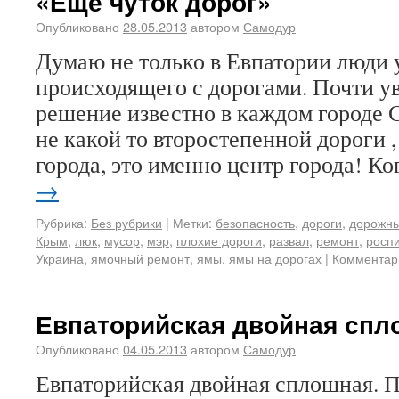
«Ещё чуток дорог»
Опубликовано
28.05.2013
автором
Самодур
Думаю не только в Евпатории люди 
происходящего с дорогами. Почти ув
решение известно в каждом городе 
не какой то второстепенной дороги ,
города, это именно центр города! К
→
Рубрика:
Без рубрики
|
Метки:
безопасность
,
дороги
,
дорожны
Крым
,
люк
,
мусор
,
мэр
,
плохие дороги
,
развал
,
ремонт
,
росп
Украина
,
ямочный ремонт
,
ямы
,
ямы на дорогах
|
Комментар
Евпаторийская двойная спл
Опубликовано
04.05.2013
автором
Самодур
Евпаторийская двойная сплошная. П