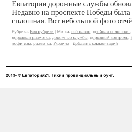
Евпатории дорожные службы обновл
Недавно на проспекте Победы была
сплошная. Вот небольшой фото отчё
Рубрика:
Без рубрики
|
Метки:
всё равно
,
двойная сплошная
,
дорожная разметка
,
дорожные службы
,
дорожный контроль
,
пофигизм
,
разметка
,
Украина
|
Добавить комментарий
2013-
© Евпатория21. Тихий провинциальный бунт.