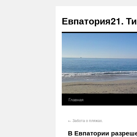
Евпатория21. Т
Главная
←
Забота о пляжах.
В Евпатории разреше