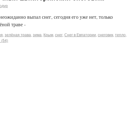
одур
неожиданно выпал снег, сегодня его уже нет, только
ёной траве -
ия
,
зелёная трава
,
зима
,
Крым
,
снег
,
Снег в Евпатории
,
снеговик
,
тепло
,
 (54)