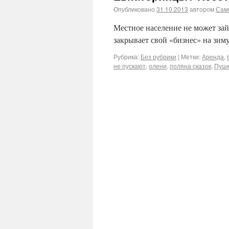
Опубликовано
31.10.2013
автором
Сам
Местное население не может зайт
закрывает свой «бизнес» на зиму
Рубрика:
Без рубрики
|
Метки:
Аренда
,
не пускают
,
олени
,
поляна сказок
,
Пуш