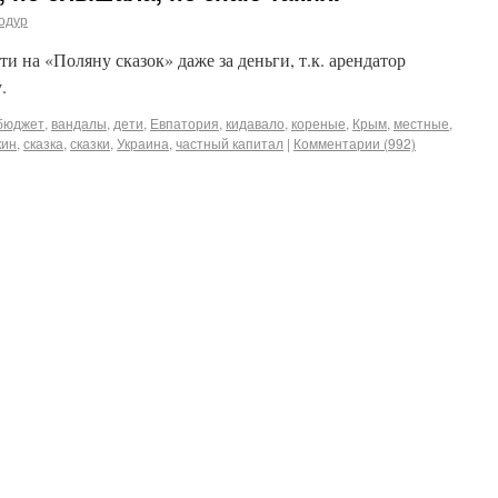
одур
и на «Поляну сказок» даже за деньги, т.к. арендатор
.
бюджет
,
вандалы
,
дети
,
Евпатория
,
кидавало
,
кореные
,
Крым
,
местные
,
кин
,
сказка
,
сказки
,
Украина
,
частный капитал
|
Комментарии (992)