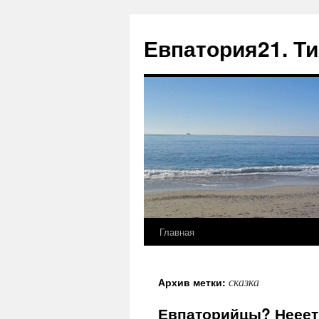
Евпатория21. Т
Главная
сказка
Архив метки:
Евпаторийцы? Нееет,