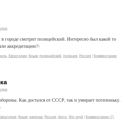
одур
ом в городе смотрит полицейский. Интересно был какой то
шли аккредитацию?-
зель
,
Евпатория
,
Крым
,
полицейский
,
полиция
,
Россия
|
Комментарии
зка
одур
бороны. Как достался от СССР, так и умирает потихоньку.
-
Евпатория
,
Крым
,
нарезка
,
Россия
,
фото
,
Яхт клуб
|
Комментарии (7)