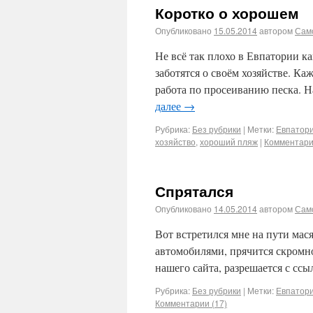
Коротко о хорошем
Опубликовано
15.05.2014
автором
Сам
Не всё так плохо в Евпатории ка
заботятся о своём хозяйстве. К
работа по просеиванию песка. Н
далее
→
Рубрика:
Без рубрики
|
Метки:
Евпатор
хозяйство
,
хороший пляж
|
Комментари
Спрятался
Опубликовано
14.05.2014
автором
Сам
Вот встретился мне на пути мас
автомобилями, прячится скромно
нашего сайта, разрешается с ссыл
Рубрика:
Без рубрики
|
Метки:
Евпатор
Комментарии (17)