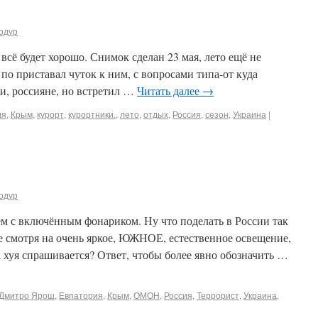
одур
 всё будет хорошо. Снимок сделан 23 мая, лето ещё не
 по приставал чуток к ним, с вопросами типа-от куда
и, россияне, но встретил …
Читать далее
→
ия
,
Крым
,
курорт
,
курортники.
,
лето
,
отдых
,
Россия
,
сезон
,
Украина
|
одур
ём с включённым фонариком. Ну что поделать в России так
не смотря на очень яркое, ЮЖНОЕ, естественное освещение,
а хуя спрашивается? Ответ, чтобы более явно обозначить …
Дмитро Ярош
,
Евпатория
,
Крым
,
ОМОН
,
Россия
,
Террорист
,
Украина
,