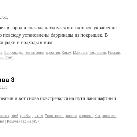
одур
шел в город и сначала наткнулся вот на такое украшение
то повсюду установлены баррикады из покрышек. В
ощадки и подходы к ним-
да
,
баррикады
,
Евпатория
,
креатив
,
Крым
,
Майдан
,
покрышки
,
Россия
,
и (795)
ива 3
одур
реатив и вот снова повстречался на пути ландшафтный
ровка
,
гриб
,
грибы
,
дятел
,
Евпатория
,
корова
,
коровка
,
Кот
,
креатив
,
ина
|
Комментарии (457)