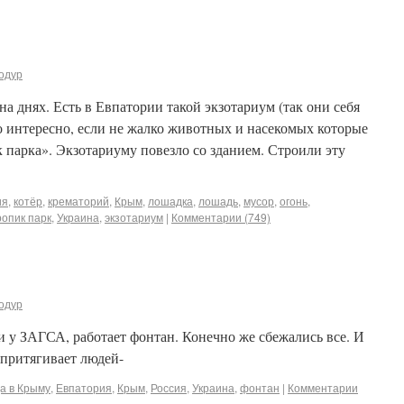
одур
а днях. Есть в Евпатории такой экзотариум (так они себя
о интересно, если не жалко животных и насекомых которые
арка». Экзотариуму повезло со зданием. Строили эту
ия
,
котёр
,
крематорий
,
Крым
,
лошадка
,
лошадь
,
мусор
,
огонь
,
ропик парк
,
Украина
,
экзотариум
|
Комментарии (749)
одур
ии у ЗАГСА, работает фонтан. Конечно же сбежались все. И
 притягивает людей-
а в Крыму
,
Евпатория
,
Крым
,
Россия
,
Украина
,
фонтан
|
Комментарии