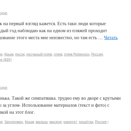
одур
к на первый взгляд кажется. Есть таки люди которые
аждый год наблюдаю как на одном из пляжей проходит
азвание этого места мне неизвестно, но там есть …
Читать
ия
,
Крым
,
песок
,
песчаный пляж
,
пляж
,
пляж Робинзон
,
Россия
,
и (620)
одур
янька. Такой же симпатяшка. трудно ему во дворе с крутыми
 за углом- Использование материалов (текст и фото) с
кой на этот блог.
ия
,
Запорожец
,
Крым
,
малыш
,
масяня
,
раритет
,
решётка
,
Россия
|