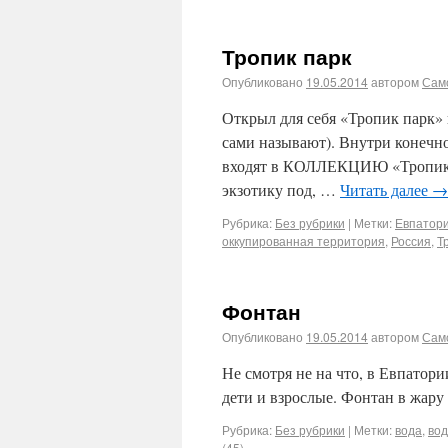
Тропик парк
Опубликовано
19.05.2014
автором
Сам
Открыл для себя «Тропик парк» н
сами называют). Внутри конечн
входят в КОЛЛЕКЦИЮ «Тропик п
экзотику под, …
Читать далее
→
Рубрика:
Без рубрики
|
Метки:
Евпатор
оккупированная территория
,
Россия
,
Т
Фонтан
Опубликовано
19.05.2014
автором
Сам
Не смотря не на что, в Евпатор
дети и взрослые. Фонтан в жару
Рубрика:
Без рубрики
|
Метки:
вода
,
вод
(45)