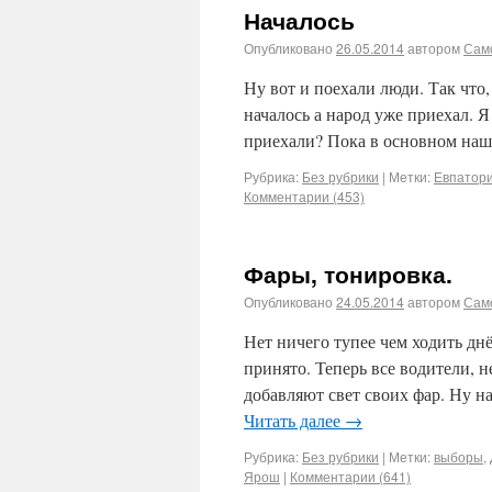
Началось
Опубликовано
26.05.2014
автором
Сам
Ну вот и поехали люди. Так что,
началось а народ уже приехал. Я
приехали? Пока в основном наш
Рубрика:
Без рубрики
|
Метки:
Евпатор
Комментарии (453)
Фары, тонировка.
Опубликовано
24.05.2014
автором
Сам
Нет ничего тупее чем ходить дн
принято. Теперь все водители, 
добавляют свет своих фар. Ну н
Читать далее
→
Рубрика:
Без рубрики
|
Метки:
выборы
,
Ярош
|
Комментарии (641)