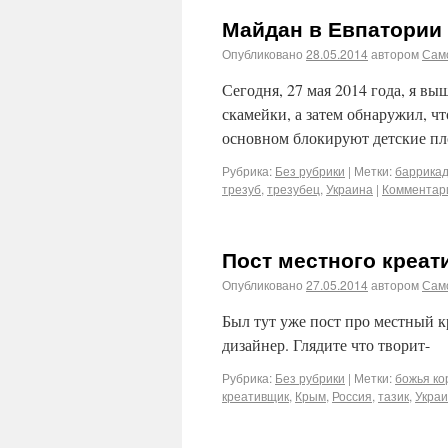
Майдан в Евпатории
Опубликовано
28.05.2014
автором
Сам
Сегодня, 27 мая 2014 года, я вы
скамейки, а затем обнаружил, ч
основном блокируют детские пл
Рубрика:
Без рубрики
|
Метки:
баррика
трезуб
,
трезубец
,
Украина
|
Комментари
Пост местного креат
Опубликовано
27.05.2014
автором
Сам
Был тут уже пост про местный к
дизайнер. Глядите что творит-
Рубрика:
Без рубрики
|
Метки:
божья ко
креативщик
,
Крым
,
Россия
,
тазик
,
Укра