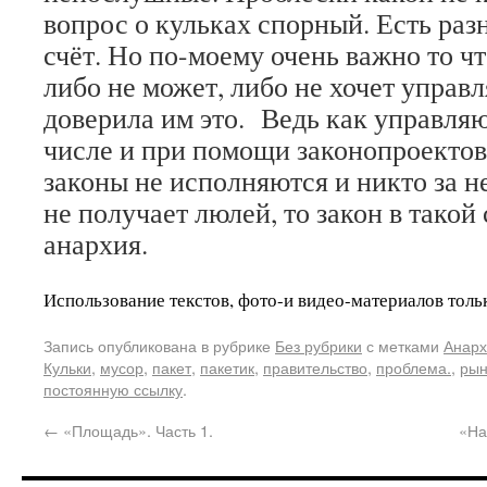
вопрос о кульках спорный. Есть раз
счёт. Но по-моему очень важно то ч
либо не может, либо не хочет управл
доверила им это. Ведь как управляю
числе и при помощи законопроектов
законы не исполняются и никто за н
не получает люлей, то закон в такой 
анархия.
Использование текстов, фото-и видео-материалов толь
Запись опубликована в рубрике
Без рубрики
с метками
Анарх
Кульки
,
мусор
,
пакет
,
пакетик
,
правительство
,
проблема.
,
рын
постоянную ссылку
.
←
«Площадь». Часть 1.
«На