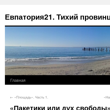
Евпатория21. Тихий провин
Главная
←
«Площадь». Часть 1.
«На
«Пакетики или дух свободы»