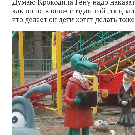
Думаю Крокодила Гену надо наказать
как он персонаж созданный специаль
что делает он дети хотят делать тоже