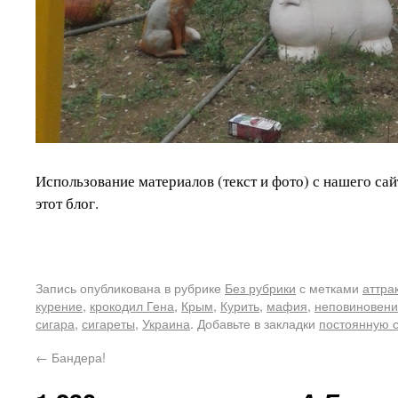
Использование материалов (текст и фото) с нашего сай
этот блог.
Запись опубликована в рубрике
Без рубрики
с метками
аттра
курение
,
крокодил Гена
,
Крым
,
Курить
,
мафия
,
неповиновен
сигара
,
сигареты
,
Украина
. Добавьте в закладки
постоянную 
←
Бандера!