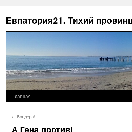
Евпатория21. Тихий провин
Главная
←
Бандера!
А Гена против!